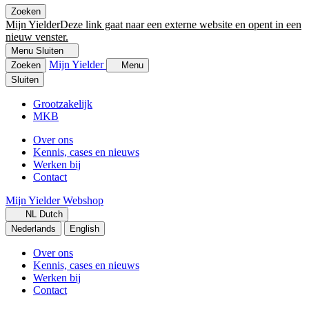
Zoeken
Mijn Yielder
Deze link gaat naar een externe website en opent in een
nieuw venster.
Menu
Sluiten
Mijn Yielder
Zoeken
Menu
Sluiten
Grootzakelijk
MKB
Over ons
Kennis, cases en nieuws
Werken bij
Contact
Mijn Yielder
Webshop
NL
Dutch
Nederlands
English
Over ons
Kennis, cases en nieuws
Werken bij
Contact