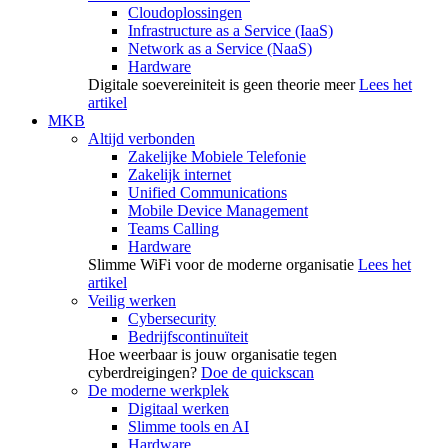
Cloudoplossingen
Infrastructure as a Service (IaaS)
Network as a Service (NaaS)
Hardware
Digitale soevereiniteit is geen theorie meer
Lees het
artikel
MKB
Altijd verbonden
Zakelijke Mobiele Telefonie
Zakelijk internet
Unified Communications
Mobile Device Management
Teams Calling
Hardware
Slimme WiFi voor de moderne organisatie
Lees het
artikel
Veilig werken
Cybersecurity
Bedrijfscontinuïteit
Hoe weerbaar is jouw organisatie tegen
cyberdreigingen?
Doe de quickscan
De moderne werkplek
Digitaal werken
Slimme tools en AI
Hardware