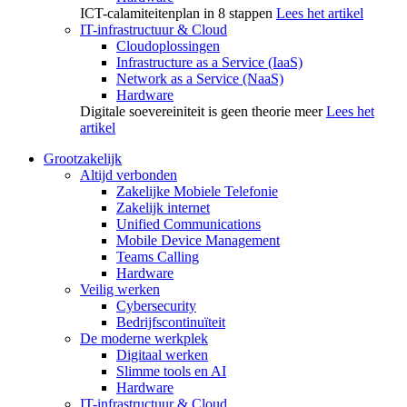
ICT-calamiteitenplan in 8 stappen
Lees het artikel
IT-infrastructuur & Cloud
Cloudoplossingen
Infrastructure as a Service (IaaS)
Network as a Service (NaaS)
Hardware
Digitale soevereiniteit is geen theorie meer
Lees het
artikel
Grootzakelijk
Altijd verbonden
Zakelijke Mobiele Telefonie
Zakelijk internet
Unified Communications
Mobile Device Management
Teams Calling
Hardware
Veilig werken
Cybersecurity
Bedrijfscontinuïteit
De moderne werkplek
Digitaal werken
Slimme tools en AI
Hardware
IT-infrastructuur & Cloud