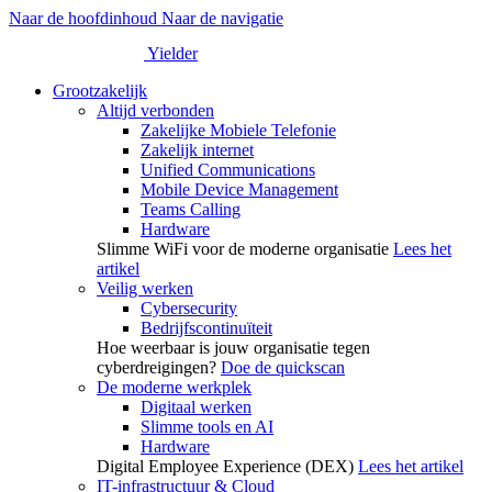
Naar de hoofdinhoud
Naar de navigatie
Yielder
Grootzakelijk
Altijd verbonden
Zakelijke Mobiele Telefonie
Zakelijk internet
Unified Communications
Mobile Device Management
Teams Calling
Hardware
Slimme WiFi voor de moderne organisatie
Lees het
artikel
Veilig werken
Cybersecurity
Bedrijfscontinuïteit
Hoe weerbaar is jouw organisatie tegen
cyberdreigingen?
Doe de quickscan
De moderne werkplek
Digitaal werken
Slimme tools en AI
Hardware
Digital Employee Experience (DEX)
Lees het artikel
IT-infrastructuur & Cloud