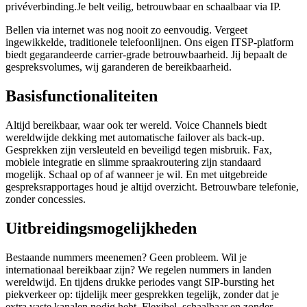
privéverbinding.Je belt veilig, betrouwbaar en schaalbaar via IP.
Bellen via internet was nog nooit zo eenvoudig. Vergeet
ingewikkelde, traditionele telefoonlijnen. Ons eigen ITSP-platform
biedt gegarandeerde carrier-grade betrouwbaarheid. Jij bepaalt de
gespreksvolumes, wij garanderen de bereikbaarheid.
Basisfunctionaliteiten
Altijd bereikbaar, waar ook ter wereld. Voice Channels biedt
wereldwijde dekking met automatische failover als back-up.
Gesprekken zijn versleuteld en beveiligd tegen misbruik. Fax,
mobiele integratie en slimme spraakroutering zijn standaard
mogelijk. Schaal op of af wanneer je wil. En met uitgebreide
gespreksrapportages houd je altijd overzicht. Betrouwbare telefonie,
zonder concessies.
Uitbreidingsmogelijkheden
Bestaande nummers meenemen? Geen probleem. Wil je
internationaal bereikbaar zijn? We regelen nummers in landen
wereldwijd. En tijdens drukke periodes vangt SIP-bursting het
piekverkeer op: tijdelijk meer gesprekken tegelijk, zonder dat je
extra vaste kanalen nodig hebt. Flexibel, schaalbaar en zonder