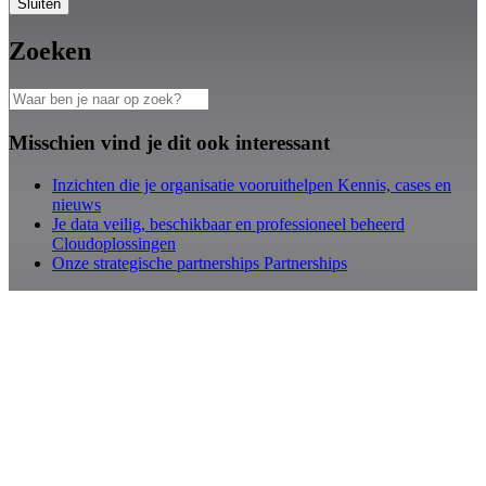
Sluiten
Zoeken
Misschien vind je dit ook interessant
Inzichten die je organisatie vooruithelpen
Kennis, cases en
nieuws
Je data veilig, beschikbaar en professioneel beheerd
Cloudoplossingen
Onze strategische partnerships
Partnerships