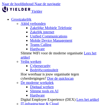
Naar de hoofdinhoud
Naar de navigatie
Yielder
Grootzakelijk
Altijd verbonden
Zakelijke Mobiele Telefonie
Zakelijk internet
Unified Communications
Mobile Device Management
Teams Calling
Hardware
Slimme WiFi voor de moderne organisatie
Lees het
artikel
Veilig werken
Cybersecurity
Bedrijfscontinuïteit
Hoe weerbaar is jouw organisatie tegen
cyberdreigingen?
Doe de quickscan
De moderne werkplek
Digitaal werken
Slimme tools en AI
Hardware
Digital Employee Experience (DEX)
Lees het artikel
IT-infrastructuur & Cloud