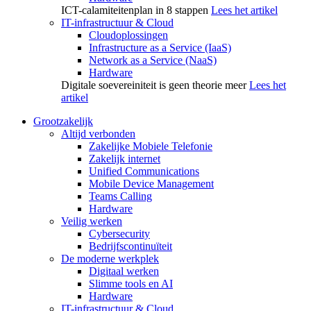
ICT-calamiteitenplan in 8 stappen
Lees het artikel
IT-infrastructuur & Cloud
Cloudoplossingen
Infrastructure as a Service (IaaS)
Network as a Service (NaaS)
Hardware
Digitale soevereiniteit is geen theorie meer
Lees het
artikel
Grootzakelijk
Altijd verbonden
Zakelijke Mobiele Telefonie
Zakelijk internet
Unified Communications
Mobile Device Management
Teams Calling
Hardware
Veilig werken
Cybersecurity
Bedrijfscontinuïteit
De moderne werkplek
Digitaal werken
Slimme tools en AI
Hardware
IT-infrastructuur & Cloud