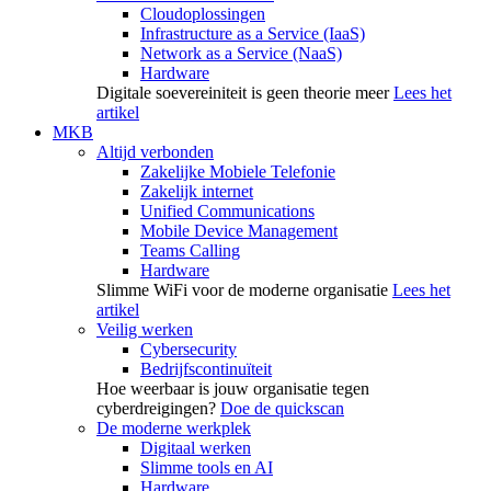
Cloudoplossingen
Infrastructure as a Service (IaaS)
Network as a Service (NaaS)
Hardware
Digitale soevereiniteit is geen theorie meer
Lees het
artikel
MKB
Altijd verbonden
Zakelijke Mobiele Telefonie
Zakelijk internet
Unified Communications
Mobile Device Management
Teams Calling
Hardware
Slimme WiFi voor de moderne organisatie
Lees het
artikel
Veilig werken
Cybersecurity
Bedrijfscontinuïteit
Hoe weerbaar is jouw organisatie tegen
cyberdreigingen?
Doe de quickscan
De moderne werkplek
Digitaal werken
Slimme tools en AI
Hardware