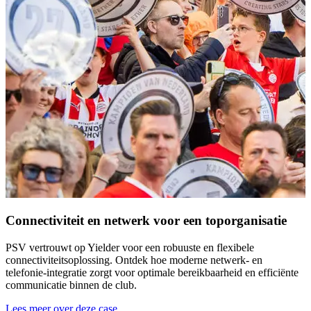
b
b
L
Connectiviteit en netwerk voor een toporganisatie
PSV vertrouwt op Yielder voor een robuuste en flexibele
connectiviteitsoplossing. Ontdek hoe moderne netwerk- en
telefonie-integratie zorgt voor optimale bereikbaarheid en efficiënte
communicatie binnen de club.
Lees meer over deze case