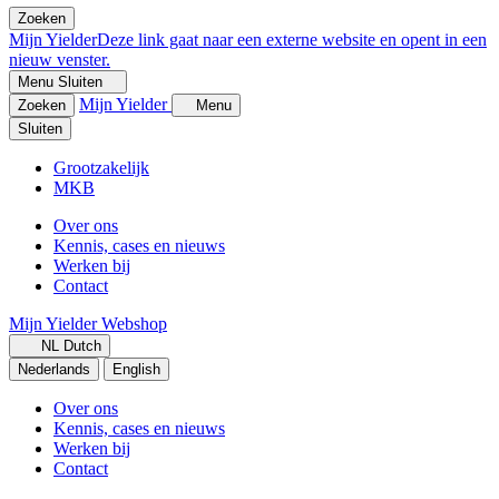
Zoeken
Mijn Yielder
Deze link gaat naar een externe website en opent in een
nieuw venster.
Menu
Sluiten
Mijn Yielder
Zoeken
Menu
Sluiten
Grootzakelijk
MKB
Over ons
Kennis, cases en nieuws
Werken bij
Contact
Mijn Yielder
Webshop
NL
Dutch
Nederlands
English
Over ons
Kennis, cases en nieuws
Werken bij
Contact