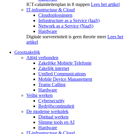
ICT-calamiteitenplan in 8 stappen
Lees het artikel
IT-infrastructuur & Cloud
Cloudoplossingen
Infrastructure as a Service (IaaS)
Network as a Service (NaaS)
Hardware
Digitale soevereiniteit is geen theorie meer
Lees het
artikel
Grootzakelijk
Altijd verbonden
Zakelijke Mobiele Telefonie
Zakelijk internet
Unified Communications
Mobile Device Management
Teams Calling
Hardware
Veilig werken
Cybersecurity
Bedrijfscontinuïteit
De moderne werkplek
Digitaal werken
Slimme tools en AI
Hardware
IT-infrastructuur & Cloud