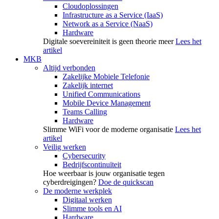
Cloudoplossingen
Infrastructure as a Service (IaaS)
Network as a Service (NaaS)
Hardware
Digitale soevereiniteit is geen theorie meer
Lees het
artikel
MKB
Altijd verbonden
Zakelijke Mobiele Telefonie
Zakelijk internet
Unified Communications
Mobile Device Management
Teams Calling
Hardware
Slimme WiFi voor de moderne organisatie
Lees het
artikel
Veilig werken
Cybersecurity
Bedrijfscontinuïteit
Hoe weerbaar is jouw organisatie tegen
cyberdreigingen?
Doe de quickscan
De moderne werkplek
Digitaal werken
Slimme tools en AI
Hardware