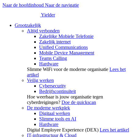
Naar de hoofdinhoud
Naar de navigatie
Yielder
Grootzakelijk
Altijd verbonden
Zakelijke Mobiele Telefonie
Zakelijk internet
Unified Communications
Mobile Device Management
Teams Calling
Hardware
Slimme WiFi voor de moderne organisatie
Lees het
artikel
Veilig werken
Cybersecurity
Bedrijfscontinuïteit
Hoe weerbaar is jouw organisatie tegen
cyberdreigingen?
Doe de quickscan
De moderne werkplek
Digitaal werken
Slimme tools en AI
Hardware
Digital Employee Experience (DEX)
Lees het artikel
IT-infrastructuur & Cloud