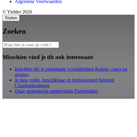
Algemene Voorwaarden
© Yielder 2026
Sluiten
Zoeken
Misschien vind je dit ook interessant
Inzichten die je organisatie vooruithelpen
Kennis, cases en
nieuws
Je data veilig, beschikbaar en professioneel beheerd
Cloudoplossingen
Onze strategische partnerships
Partnerships