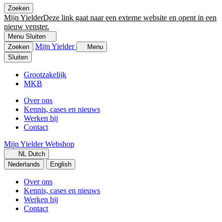
Zoeken
Mijn Yielder
Deze link gaat naar een externe website en opent in een
nieuw venster.
Menu
Sluiten
Mijn Yielder
Zoeken
Menu
Sluiten
Grootzakelijk
MKB
Over ons
Kennis, cases en nieuws
Werken bij
Contact
Mijn Yielder
Webshop
NL
Dutch
Nederlands
English
Over ons
Kennis, cases en nieuws
Werken bij
Contact