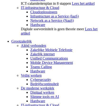
ICT-calamiteitenplan in 8 stappen
Lees het artikel
IT-infrastructuur & Cloud
Cloudoplossingen
Infrastructure as a Service (IaaS)
Network as a Service (NaaS)
Hardware
Digitale soevereiniteit is geen theorie meer
Lees het
artikel
Grootzakelijk
Altijd verbonden
Zakelijke Mobiele Telefonie
Zakelijk internet
Unified Communications
Mobile Device Management
Teams Calling
Hardware
Veilig werken
Cybersecurity
Bedrijfscontinuïteit
De moderne werkplek
Digitaal werken
Slimme tools en AI
Hardware
IT-infrastructuur & Cloud