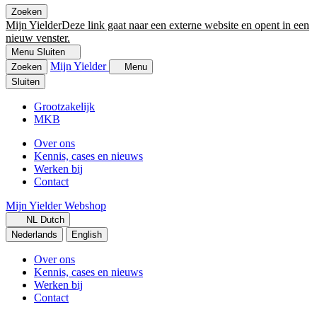
Zoeken
Mijn Yielder
Deze link gaat naar een externe website en opent in een
nieuw venster.
Menu
Sluiten
Mijn Yielder
Zoeken
Menu
Sluiten
Grootzakelijk
MKB
Over ons
Kennis, cases en nieuws
Werken bij
Contact
Mijn Yielder
Webshop
NL
Dutch
Nederlands
English
Over ons
Kennis, cases en nieuws
Werken bij
Contact