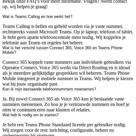
Bekijk onze FAQ’s voor meer informatie. Vragen? Neem contact
op, wij helpen je graag!
Wat is Teams Calling en hoe werkt het?
Teams Calling is bellen en gebeld worden via je vaste nummer,
rechtstreeks vanuit Microsoft Teams. Op je laptop, telefoon of tablet.
Je hebt geen aparte telefooncentrale meer nodig. Wij koppelen je
telefonie aan Teams en regelen het beheer.
Wat is het verschil tussen Connect 365, Voice 365 en Teams Phone
Mobile?
Connect 365 koppelt vaste nummers aan individuele gebruikers via
Operator Connect. Voice 365 werkt via Direct Routing en is ideaal
als je meerdere gelijktijdige gesprekken wil beheren. Teams Phone
Mobile integreert je mobiele nummer in Teams. Wij helpen je kiezen
wat bij jouw organisatie past.
Kan ik mijn bestaande telefoonnummers meenemen?
Ja. Bij zowel Connect 365 als Voice 365 kun je bestaande vaste
nummers meenemen. Zo hou je je vertrouwde nummers en hoef je
niets te communiceren naar klanten of relaties.
Wat heb ik nodig om te starten?
Je hebt een Teams Phone Standaard licentie per gebruiker nodig.
Wij zorgen voor de rest: inrichting, configuratie, beheer en
ondersteuning bij storingen.