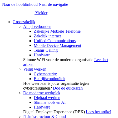
Naar de hoofdinhoud
Naar de navigatie
Yielder
Grootzakelijk
Altijd verbonden
Zakelijke Mobiele Telefonie
Zakelijk internet
Unified Communications
Mobile Device Management
Teams Calling
Hardware
Slimme WiFi voor de moderne organisatie
Lees het
artikel
Veilig werken
Cybersecurity
Bedrijfscontinuïteit
Hoe weerbaar is jouw organisatie tegen
cyberdreigingen?
Doe de quickscan
De moderne werkplek
Digitaal werken
Slimme tools en AI
Hardware
Digital Employee Experience (DEX)
Lees het artikel
IT-infrastructuur & Cloud