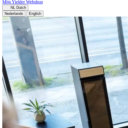
Mijn Yielder
Webshop
NL
Dutch
Nederlands
English