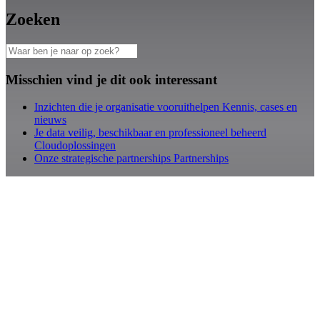
Zoeken
Misschien vind je dit ook interessant
Inzichten die je organisatie vooruithelpen
Kennis, cases en
nieuws
Je data veilig, beschikbaar en professioneel beheerd
Cloudoplossingen
Onze strategische partnerships
Partnerships