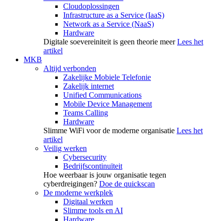
Cloudoplossingen
Infrastructure as a Service (IaaS)
Network as a Service (NaaS)
Hardware
Digitale soevereiniteit is geen theorie meer
Lees het
artikel
MKB
Altijd verbonden
Zakelijke Mobiele Telefonie
Zakelijk internet
Unified Communications
Mobile Device Management
Teams Calling
Hardware
Slimme WiFi voor de moderne organisatie
Lees het
artikel
Veilig werken
Cybersecurity
Bedrijfscontinuïteit
Hoe weerbaar is jouw organisatie tegen
cyberdreigingen?
Doe de quickscan
De moderne werkplek
Digitaal werken
Slimme tools en AI
Hardware