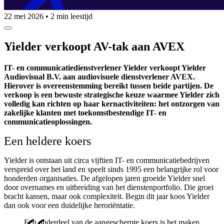
22 mei 2026
•
2 min leestijd
Yielder verkoopt AV-tak aan AVEX
IT- en communicatiedienstverlener Yielder verkoopt Yielder
Audiovisual B.V. aan audiovisuele dienstverlener AVEX.
Hierover is overeenstemming bereikt tussen beide partijen. De
verkoop is een bewuste strategische keuze waarmee Yielder zich
volledig kan richten op haar kernactiviteiten: het ontzorgen van
zakelijke klanten met toekomstbestendige IT- en
communicatieoplossingen.
Een heldere koers
Yielder is ontstaan uit circa vijftien IT- en communicatiebedrijven
verspreid over het land en speelt sinds 1995 een belangrijke rol voor
honderden organisaties. De afgelopen jaren groeide Yielder snel
door overnames en uitbreiding van het dienstenportfolio. Die groei
bracht kansen, maar ook complexiteit. Begin dit jaar koos Yielder
dan ook voor een duidelijke heroriëntatie.
Een onderdeel van de aangescherpte koers is het maken