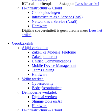
ICT-calamiteitenplan in 8 stappen
Lees het artikel
IT-infrastructuur & Cloud
Cloudoplossingen
Infrastructure as a Service (IaaS)
Network as a Service (NaaS)
Hardware
Digitale soevereiniteit is geen theorie meer
Lees het
artikel
Grootzakelijk
Altijd verbonden
Zakelijke Mobiele Telefonie
Zakelijk internet
Unified Communications
Mobile Device Management
Teams Calling
Hardware
Veilig werken
Cybersecurity
Bedrijfscontinuïteit
De moderne werkplek
Digitaal werken
Slimme tools en AI
Hardware
IT-infrastructuur & Cloud