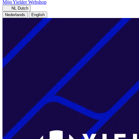
Mijn Yielder
Webshop
NL
Dutch
Nederlands
English