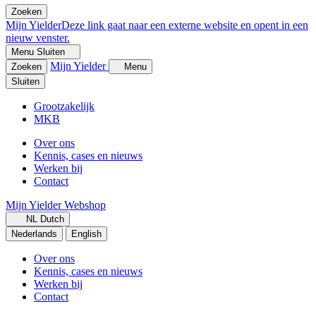
Zoeken
Mijn Yielder
Deze link gaat naar een externe website en opent in een
nieuw venster.
Menu
Sluiten
Mijn Yielder
Zoeken
Menu
Sluiten
Grootzakelijk
MKB
Over ons
Kennis, cases en nieuws
Werken bij
Contact
Mijn Yielder
Webshop
NL
Dutch
Nederlands
English
Over ons
Kennis, cases en nieuws
Werken bij
Contact