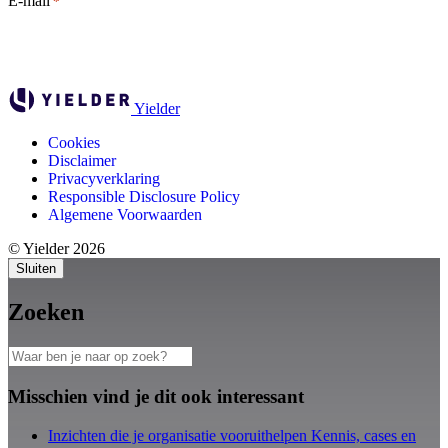
E-mail
*
Yielder
Cookies
Disclaimer
Privacyverklaring
Responsible Disclosure Policy
Algemene Voorwaarden
© Yielder 2026
Sluiten
Zoeken
Misschien vind je dit ook interessant
Inzichten die je organisatie vooruithelpen
Kennis, cases en