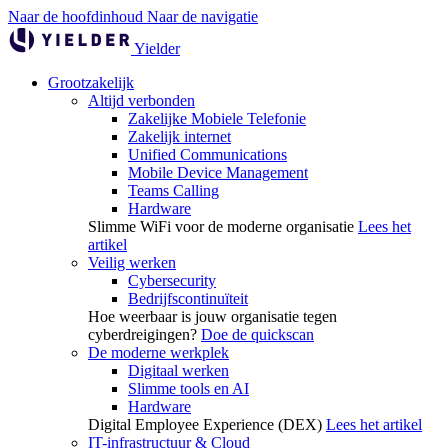
Naar de hoofdinhoud
Naar de navigatie
Yielder
Grootzakelijk
Altijd verbonden
Zakelijke Mobiele Telefonie
Zakelijk internet
Unified Communications
Mobile Device Management
Teams Calling
Hardware
Slimme WiFi voor de moderne organisatie
Lees het
artikel
Veilig werken
Cybersecurity
Bedrijfscontinuïteit
Hoe weerbaar is jouw organisatie tegen
cyberdreigingen?
Doe de quickscan
De moderne werkplek
Digitaal werken
Slimme tools en AI
Hardware
Digital Employee Experience (DEX)
Lees het artikel
IT-infrastructuur & Cloud