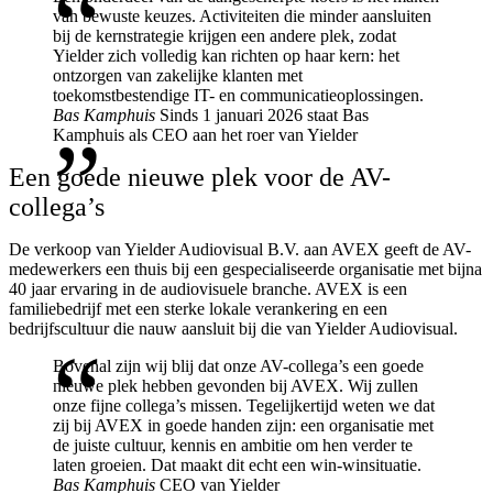
van bewuste keuzes. Activiteiten die minder aansluiten
bij de kernstrategie krijgen een andere plek, zodat
Yielder zich volledig kan richten op haar kern: het
ontzorgen van zakelijke klanten met
toekomstbestendige IT- en communicatieoplossingen.
Bas Kamphuis
Sinds 1 januari 2026 staat Bas
Kamphuis als CEO aan het roer van Yielder
Een goede nieuwe plek voor de AV-
collega’s
De verkoop van Yielder Audiovisual B.V. aan AVEX geeft de AV-
medewerkers een thuis bij een gespecialiseerde organisatie met bijna
40 jaar ervaring in de audiovisuele branche. AVEX is een
familiebedrijf met een sterke lokale verankering en een
bedrijfscultuur die nauw aansluit bij die van Yielder Audiovisual.
Bovenal zijn wij blij dat onze AV-collega’s een goede
nieuwe plek hebben gevonden bij AVEX. Wij zullen
onze fijne collega’s missen. Tegelijkertijd weten we dat
zij bij AVEX in goede handen zijn: een organisatie met
de juiste cultuur, kennis en ambitie om hen verder te
laten groeien. Dat maakt dit echt een win-winsituatie.
Bas Kamphuis
CEO van Yielder