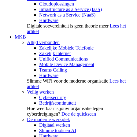
Cloudoplossingen
Infrastructure as a Service (IaaS)
Network as a Service (NaaS)
Hardware
Digitale soevereiniteit is geen theorie meer
Lees het
artikel
MKB
Altijd verbonden
Zakelijke Mobiele Telefonie
Zakelijk internet
Unified Communications
Mobile Device Management
Teams Calling
Hardware
Slimme WiFi voor de moderne organisatie
Lees het
artikel
Veilig werken
Cybersecurity
Bedrijfscontinuïteit
Hoe weerbaar is jouw organisatie tegen
cyberdreigingen?
Doe de quickscan
De moderne werkplek
Digitaal werken
Slimme tools en AI
Hardware