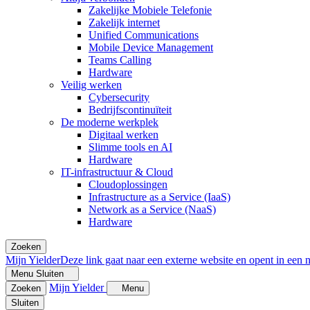
Zakelijke Mobiele Telefonie
Zakelijk internet
Unified Communications
Mobile Device Management
Teams Calling
Hardware
Veilig werken
Cybersecurity
Bedrijfscontinuïteit
De moderne werkplek
Digitaal werken
Slimme tools en AI
Hardware
IT-infrastructuur & Cloud
Cloudoplossingen
Infrastructure as a Service (IaaS)
Network as a Service (NaaS)
Hardware
Zoeken
Mijn Yielder
Deze link gaat naar een externe website en opent in een 
Menu
Sluiten
Mijn Yielder
Zoeken
Menu
Sluiten