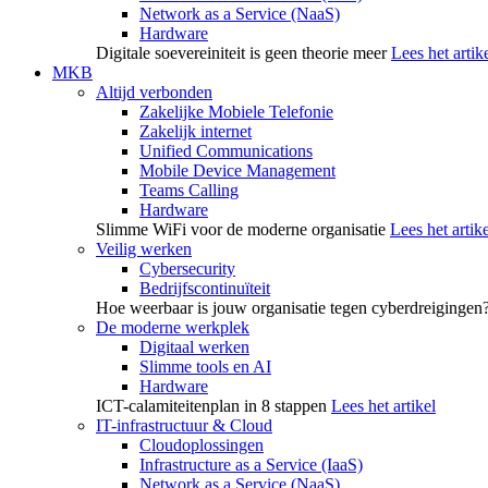
Network as a Service (NaaS)
Hardware
Digitale soevereiniteit is geen theorie meer
Lees het artik
MKB
Altijd verbonden
Zakelijke Mobiele Telefonie
Zakelijk internet
Unified Communications
Mobile Device Management
Teams Calling
Hardware
Slimme WiFi voor de moderne organisatie
Lees het artike
Veilig werken
Cybersecurity
Bedrijfscontinuïteit
Hoe weerbaar is jouw organisatie tegen cyberdreigingen
De moderne werkplek
Digitaal werken
Slimme tools en AI
Hardware
ICT-calamiteitenplan in 8 stappen
Lees het artikel
IT-infrastructuur & Cloud
Cloudoplossingen
Infrastructure as a Service (IaaS)
Network as a Service (NaaS)