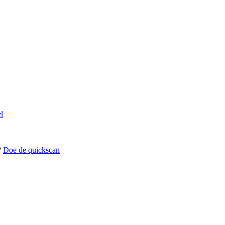
l
?
Doe de quickscan