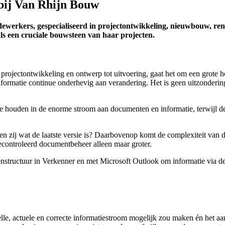
 bij Van Rhijn Bouw
ewerkers, gespecialiseerd in projectontwikkeling, nieuwbouw, reno
ls een cruciale bouwsteen van haar projecten.
projectontwikkeling en ontwerp tot uitvoering, gaat het om een grote h
nformatie continue onderhevig aan verandering. Het is geen uitzonderin
 houden in de enorme stroom aan documenten en informatie, terwijl de 
en zij wat de laatste versie is? Daarbovenop komt de complexiteit van de
econtroleerd documentbeheer alleen maar groter.
tructuur in Verkenner en met Microsoft Outlook om informatie via de m
le, actuele en correcte informatiestroom mogelijk zou maken én het aa