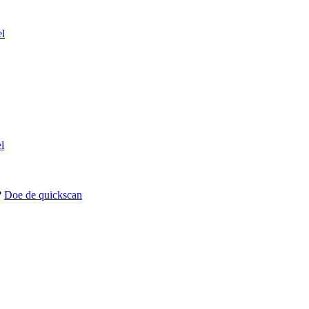
el
l
?
Doe de quickscan