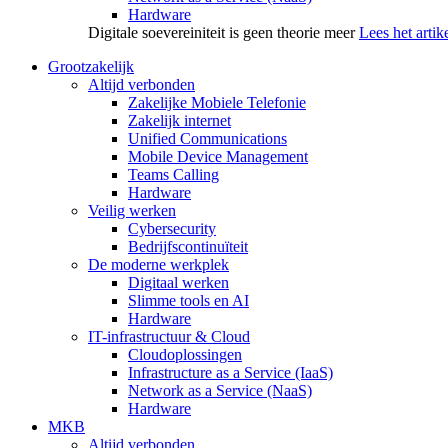
Hardware
Digitale soevereiniteit is geen theorie meer
Lees het artik
Grootzakelijk
Altijd verbonden
Zakelijke Mobiele Telefonie
Zakelijk internet
Unified Communications
Mobile Device Management
Teams Calling
Hardware
Veilig werken
Cybersecurity
Bedrijfscontinuïteit
De moderne werkplek
Digitaal werken
Slimme tools en AI
Hardware
IT-infrastructuur & Cloud
Cloudoplossingen
Infrastructure as a Service (IaaS)
Network as a Service (NaaS)
Hardware
MKB
Altijd verbonden