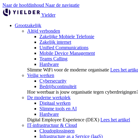
Naar de hoofdinhoud
Naar de navigatie
Yielder
Grootzakelijk
Altijd verbonden
Zakelijke Mobiele Telefonie
Zakelijk internet
Unified Communications
Mobile Device Management
Teams Calling
Hardware
Slimme WiFi voor de moderne organisatie
Lees het artike
Veilig werken
Cybersecurity
Bedrijfscontinuïteit
Hoe weerbaar is jouw organisatie tegen cyberdreigingen
De moderne werkplek
Digitaal werken
Slimme tools en AI
Hardware
Digital Employee Experience (DEX)
Lees het artikel
IT-infrastructuur & Cloud
Cloudoplossingen
Infrastructure as a Service (IaaS)