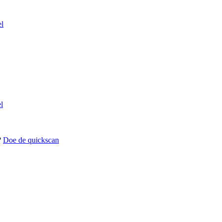
el
l
?
Doe de quickscan