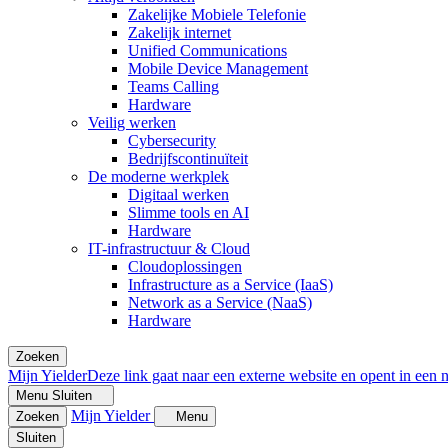
Zakelijke Mobiele Telefonie
Zakelijk internet
Unified Communications
Mobile Device Management
Teams Calling
Hardware
Veilig werken
Cybersecurity
Bedrijfscontinuïteit
De moderne werkplek
Digitaal werken
Slimme tools en AI
Hardware
IT-infrastructuur & Cloud
Cloudoplossingen
Infrastructure as a Service (IaaS)
Network as a Service (NaaS)
Hardware
Zoeken
Mijn Yielder
Deze link gaat naar een externe website en opent in een 
Menu
Sluiten
Mijn Yielder
Zoeken
Menu
Sluiten