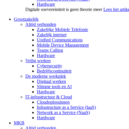
Hardware
Digitale soevereiniteit is geen theorie meer
Lees het artik
Grootzakelijk
Altijd verbonden
Zakelijke Mobiele Telefonie
Zakelijk internet
Unified Communications
Mobile Device Management
Teams Calling
Hardware
Veilig werken
Cybersecurity
Bedrijfscontinuïteit
De moderne werkplek
Digitaal werken
Slimme tools en AI
Hardware
IT-infrastructuur & Cloud
Cloudoplossingen
Infrastructure as a Service (IaaS)
Network as a Service (NaaS)
Hardware
MKB
Altijd verbonden