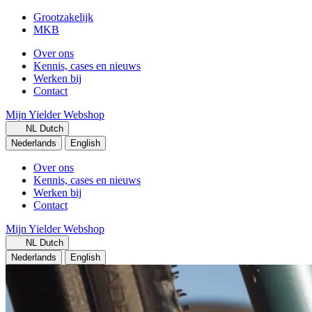
Grootzakelijk
MKB
Over ons
Kennis, cases en nieuws
Werken bij
Contact
Mijn Yielder
Webshop
NL
Dutch
Nederlands
English
Over ons
Kennis, cases en nieuws
Werken bij
Contact
Mijn Yielder
Webshop
NL
Dutch
Nederlands
English