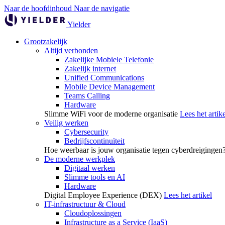
Naar de hoofdinhoud
Naar de navigatie
Yielder
Grootzakelijk
Altijd verbonden
Zakelijke Mobiele Telefonie
Zakelijk internet
Unified Communications
Mobile Device Management
Teams Calling
Hardware
Slimme WiFi voor de moderne organisatie
Lees het artike
Veilig werken
Cybersecurity
Bedrijfscontinuïteit
Hoe weerbaar is jouw organisatie tegen cyberdreigingen
De moderne werkplek
Digitaal werken
Slimme tools en AI
Hardware
Digital Employee Experience (DEX)
Lees het artikel
IT-infrastructuur & Cloud
Cloudoplossingen
Infrastructure as a Service (IaaS)