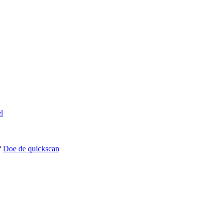
l
?
Doe de quickscan