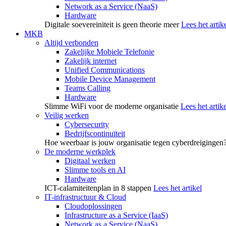
Network as a Service (NaaS)
Hardware
Digitale soevereiniteit is geen theorie meer
Lees het artik
MKB
Altijd verbonden
Zakelijke Mobiele Telefonie
Zakelijk internet
Unified Communications
Mobile Device Management
Teams Calling
Hardware
Slimme WiFi voor de moderne organisatie
Lees het artike
Veilig werken
Cybersecurity
Bedrijfscontinuïteit
Hoe weerbaar is jouw organisatie tegen cyberdreigingen
De moderne werkplek
Digitaal werken
Slimme tools en AI
Hardware
ICT-calamiteitenplan in 8 stappen
Lees het artikel
IT-infrastructuur & Cloud
Cloudoplossingen
Infrastructure as a Service (IaaS)
Network as a Service (NaaS)