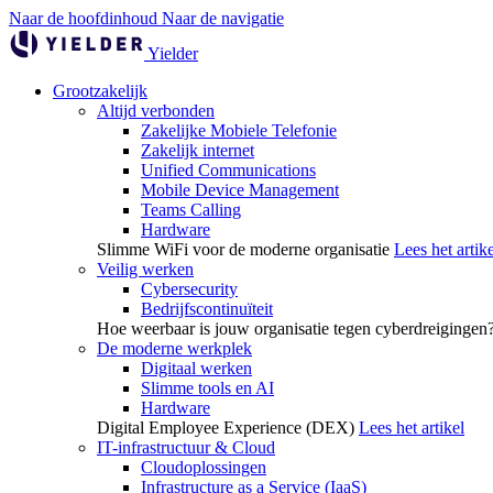
Naar de hoofdinhoud
Naar de navigatie
Yielder
Grootzakelijk
Altijd verbonden
Zakelijke Mobiele Telefonie
Zakelijk internet
Unified Communications
Mobile Device Management
Teams Calling
Hardware
Slimme WiFi voor de moderne organisatie
Lees het artike
Veilig werken
Cybersecurity
Bedrijfscontinuïteit
Hoe weerbaar is jouw organisatie tegen cyberdreigingen
De moderne werkplek
Digitaal werken
Slimme tools en AI
Hardware
Digital Employee Experience (DEX)
Lees het artikel
IT-infrastructuur & Cloud
Cloudoplossingen
Infrastructure as a Service (IaaS)