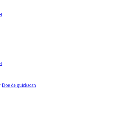
el
l
?
Doe de quickscan