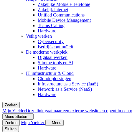
Zakelijke Mobiele Telefonie
Zakelijk internet
Unified Communications
Mobile Device Management
Teams Calling
Hardware
Veilig werken
Cybersecurity
Bedrijfscontinuïteit
De moderne werkplek
Digitaal werken
Slimme tools en AI
Hardware
IT-infrastructuur & Cloud
Cloudoplossingen
Infrastructure as a Service (IaaS)
Network as a Service (NaaS)
Hardware
Zoeken
Mijn Yielder
Deze link gaat naar een externe website en opent in een 
Menu
Sluiten
Mijn Yielder
Zoeken
Menu
Sluiten