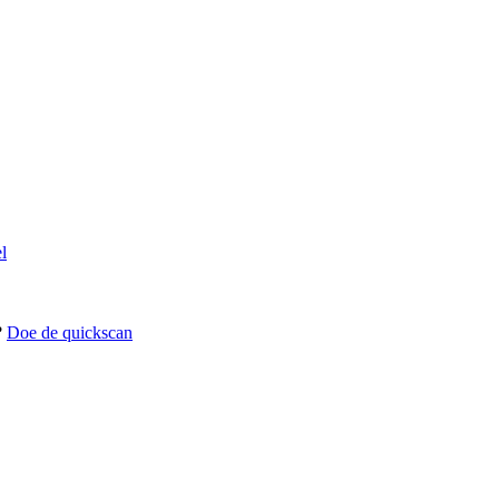
l
?
Doe de quickscan