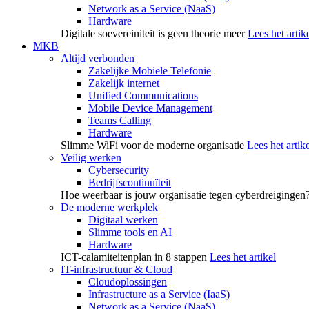
Network as a Service (NaaS)
Hardware
Digitale soevereiniteit is geen theorie meer
Lees het artik
MKB
Altijd verbonden
Zakelijke Mobiele Telefonie
Zakelijk internet
Unified Communications
Mobile Device Management
Teams Calling
Hardware
Slimme WiFi voor de moderne organisatie
Lees het artike
Veilig werken
Cybersecurity
Bedrijfscontinuïteit
Hoe weerbaar is jouw organisatie tegen cyberdreigingen
De moderne werkplek
Digitaal werken
Slimme tools en AI
Hardware
ICT-calamiteitenplan in 8 stappen
Lees het artikel
IT-infrastructuur & Cloud
Cloudoplossingen
Infrastructure as a Service (IaaS)
Network as a Service (NaaS)