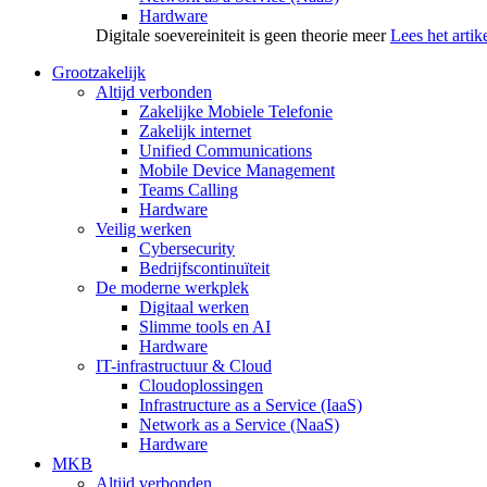
Hardware
Digitale soevereiniteit is geen theorie meer
Lees het artik
Grootzakelijk
Altijd verbonden
Zakelijke Mobiele Telefonie
Zakelijk internet
Unified Communications
Mobile Device Management
Teams Calling
Hardware
Veilig werken
Cybersecurity
Bedrijfscontinuïteit
De moderne werkplek
Digitaal werken
Slimme tools en AI
Hardware
IT-infrastructuur & Cloud
Cloudoplossingen
Infrastructure as a Service (IaaS)
Network as a Service (NaaS)
Hardware
MKB
Altijd verbonden