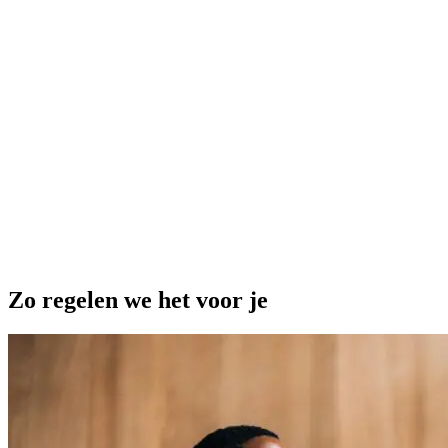
2
o
t
Zo regelen we
het voor je