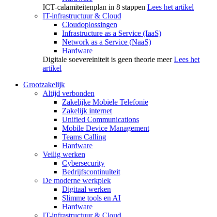
ICT-calamiteitenplan in 8 stappen
Lees het artikel
IT-infrastructuur & Cloud
Cloudoplossingen
Infrastructure as a Service (IaaS)
Network as a Service (NaaS)
Hardware
Digitale soevereiniteit is geen theorie meer
Lees het
artikel
Grootzakelijk
Altijd verbonden
Zakelijke Mobiele Telefonie
Zakelijk internet
Unified Communications
Mobile Device Management
Teams Calling
Hardware
Veilig werken
Cybersecurity
Bedrijfscontinuïteit
De moderne werkplek
Digitaal werken
Slimme tools en AI
Hardware
IT-infrastructuur & Cloud