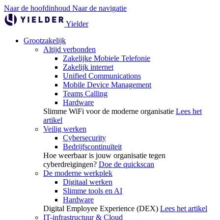
Naar de hoofdinhoud
Naar de navigatie
Yielder
Grootzakelijk
Altijd verbonden
Zakelijke Mobiele Telefonie
Zakelijk internet
Unified Communications
Mobile Device Management
Teams Calling
Hardware
Slimme WiFi voor de moderne organisatie
Lees het
artikel
Veilig werken
Cybersecurity
Bedrijfscontinuïteit
Hoe weerbaar is jouw organisatie tegen
cyberdreigingen?
Doe de quickscan
De moderne werkplek
Digitaal werken
Slimme tools en AI
Hardware
Digital Employee Experience (DEX)
Lees het artikel
IT-infrastructuur & Cloud