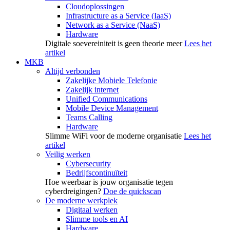
Cloudoplossingen
Infrastructure as a Service (IaaS)
Network as a Service (NaaS)
Hardware
Digitale soevereiniteit is geen theorie meer
Lees het
artikel
MKB
Altijd verbonden
Zakelijke Mobiele Telefonie
Zakelijk internet
Unified Communications
Mobile Device Management
Teams Calling
Hardware
Slimme WiFi voor de moderne organisatie
Lees het
artikel
Veilig werken
Cybersecurity
Bedrijfscontinuïteit
Hoe weerbaar is jouw organisatie tegen
cyberdreigingen?
Doe de quickscan
De moderne werkplek
Digitaal werken
Slimme tools en AI
Hardware