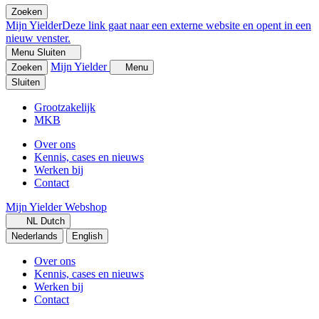
Zoeken
Mijn Yielder
Deze link gaat naar een externe website en opent in een
nieuw venster.
Menu
Sluiten
Mijn Yielder
Zoeken
Menu
Sluiten
Grootzakelijk
MKB
Over ons
Kennis, cases en nieuws
Werken bij
Contact
Mijn Yielder
Webshop
NL
Dutch
Nederlands
English
Over ons
Kennis, cases en nieuws
Werken bij
Contact