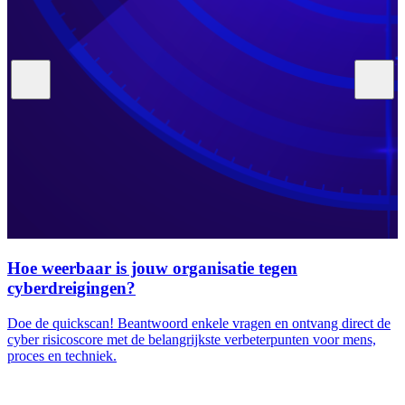
Hoe weerbaar is jouw organisatie tegen
cyberdreigingen?
Doe de quickscan! Beantwoord enkele vragen en ontvang direct de
cyber risicoscore met de belangrijkste verbeterpunten voor mens,
proces en techniek.